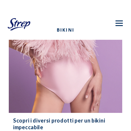
Salta
al
contenuto
principale
BIKINI
Scopri i diversi prodotti per un bikini
impeccabile