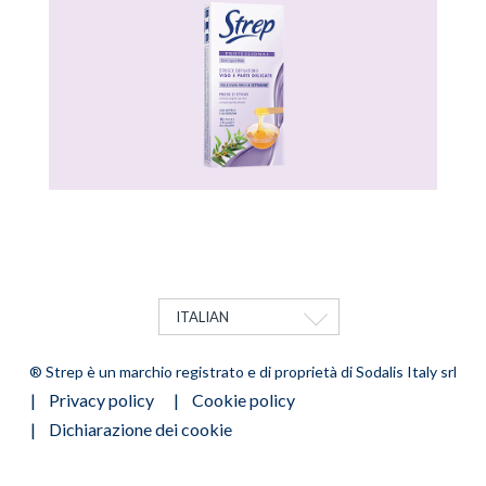
ITALIAN
MOSTRA ULTERIORI AZIONI
® Strep è un marchio registrato e di proprietà di Sodalis Italy srl
FOOTER
Privacy policy
Cookie policy
MENU
Dichiarazione dei cookie