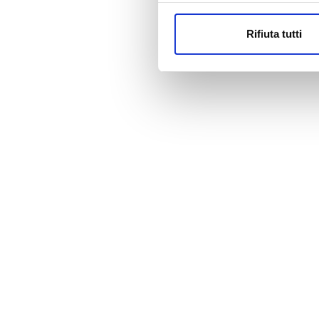
COSA CONT
Rifiuta tutti
16 salviettine post