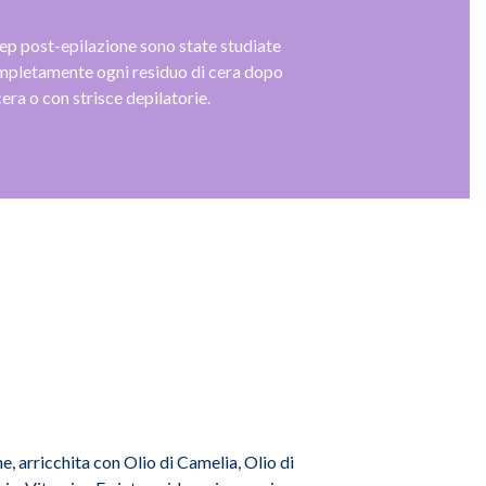
rep post-epilazione sono state studiate
mpletamente ogni residuo di cera dopo
cera o con strisce depilatorie.
e, arricchita con Olio di Camelia, Olio di