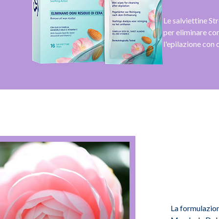
Le salviettine St
per eliminare co
l'epilazione con 
La formulazion