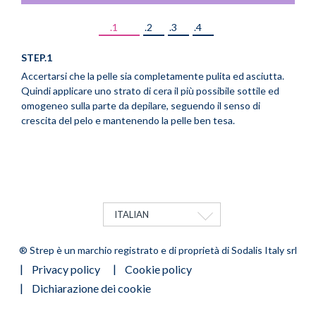
.1
.2
.3
.4
STEP.1
STEP
Accertarsi che la pelle sia completamente pulita ed asciutta.
Appli
Quindi applicare uno strato di cera il più possibile sottile ed
ripe
omogeneo sulla parte da depilare, seguendo il senso di
crescita del pelo e mantenendo la pelle ben tesa.
ITALIAN
MOSTRA ULTERIORI AZIONI
® Strep è un marchio registrato e di proprietà di Sodalis Italy srl
FOOTER
Privacy policy
Cookie policy
MENU
Dichiarazione dei cookie