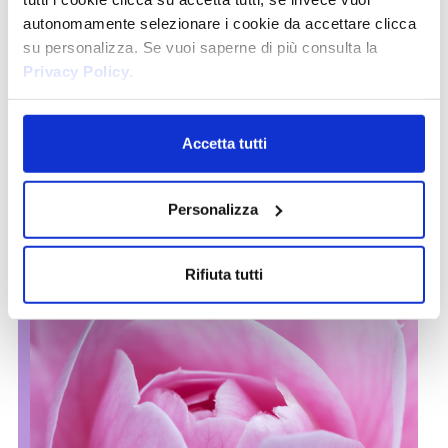
autonomamente selezionare i cookie da accettare clicca
Perfette per cera liposolubile ed idrosolubile, lo strappo è
preciso e delicato. Si può usare la stessa striscia per più
su personalizza. Se vuoi saperne di più consulta la
strappi.
Privacy Policy
.
Accetta tutti
Personalizza
Rifiuta tutti