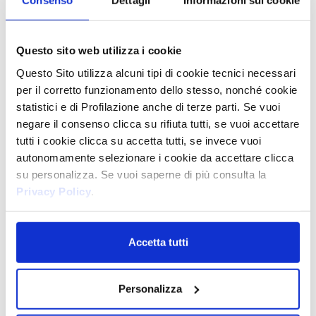
Consenso
Dettagli
Informazioni sui cookie
Questo sito web utilizza i cookie
Η τακτική χρήση τους θα κάνει την τριχοφυΐα του σώματός σας
Questo Sito utilizza alcuni tipi di cookie tecnici necessari
να λεπτύνει και να γίνει πιο αδύναμη. Οι μαλακές και ευλύγιστες
υφασμάτινες ταινίες εφαρμόζουν τέλεια στο δέρμα, για
per il corretto funzionamento dello stesso, nonché cookie
μεγαλύτερη άνεση.
statistici e di Profilazione anche di terze parti. Se vuoi
negare il consenso clicca su rifiuta tutti, se vuoi accettare
tutti i cookie clicca su accetta tutti, se invece vuoi
autonomamente selezionare i cookie da accettare clicca
su personalizza. Se vuoi saperne di più consulta la
Privacy Policy
.
Accetta tutti
Personalizza