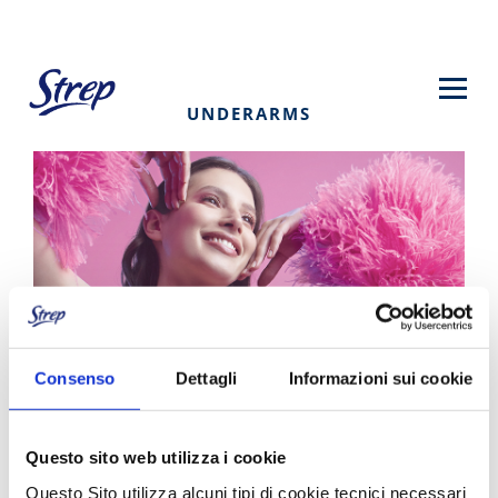
Skip
to
main
content
UNDERARMS
Consenso
Dettagli
Informazioni sui cookie
Per ascelle perfettamente lisce.
Questo sito web utilizza i cookie
Questo Sito utilizza alcuni tipi di cookie tecnici necessari