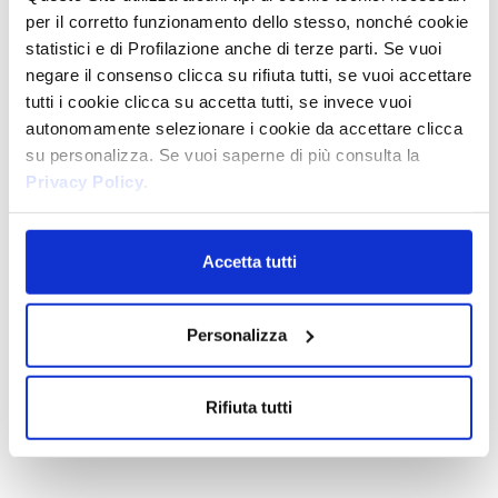
per il corretto funzionamento dello stesso, nonché cookie
DISCOVER THE LINE
statistici e di Profilazione anche di terze parti. Se vuoi
negare il consenso clicca su rifiuta tutti, se vuoi accettare
tutti i cookie clicca su accetta tutti, se invece vuoi
Underarms
autonomamente selezionare i cookie da accettare clicca
ΤΑΙΝΙΕΣ ΑΠΟΤΡΙΧΩΣΗΣ CRYSTAL
ΓΙΑ ΠΡΟΣΩΠΟ ΚΑΙ ΕΥΑΙΣΘΗΤΕΣ
su personalizza. Se vuoi saperne di più consulta la
ΠΕΡΙΟΧΕΣ
Privacy Policy
.
Accetta tutti
Personalizza
Rifiuta tutti